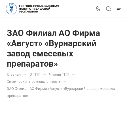
ЗАО Филиал АО Фирма
«Август» «Вурнарский
завод смесевых
препаратов»
—
—
—
Главная
О ТПП
Члены ТПП
—
Химическая промышленность
ЗАО Филиал АО Фирма «Август» «Вурнарский завод смесевых
препаратов»