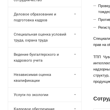
сотрудничество
Провед
тождес
Деловое образование и
Против
подготовка кадров
Регист
Специальная оценка условий
Специали
труда, охрана труда
прав на 
Ведение бухгалтерского и
ТПП Чува
кадрового учета
интеллек
надзорны
Независимая оценка
структур
квалификации
продукци
Услуги по экологии
Сотру
Кадровое обеспечение