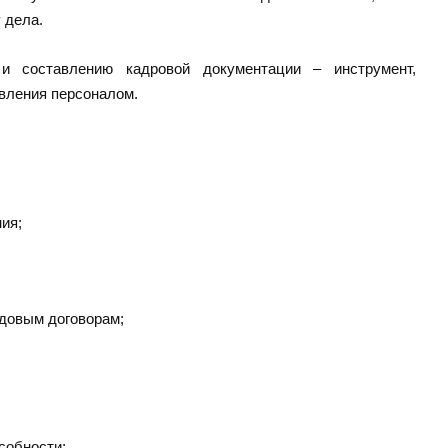
 дела.
 и составлению кадровой документации – инструмент,
вления персоналом.
ия;
удовым договорам;
собности;