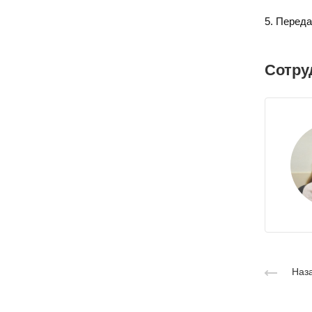
5. Перед
Сотру
Наза