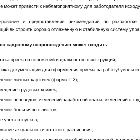
е может привести к неблагоприятному для работодателя исходу
ирование и предоставление рекомендаций по разработке
щий выстроить хорошо отлаженную и стабильную систему упра
 по кадровому сопровождению может входить:
отка проектов положений и должностных инструкций;
овка документации для оформления приема на работу/ увольнен
ение личных карточек (форма Т-2);
 ведение трудовых книжек;
ение переводов, изменений заработной платы, изменений к тр
ение больничных листов;
е учета отпусков;
жание актуальности штатного расписания;
 заработной платы, отпусков, пособий по временной нетрудоспо