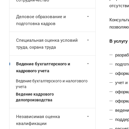
сотрудничество
отсутстви
Деловое образование и
Консульт
подготовка кадров
позволяю
Специальная оценка условий
В услугу
труда, охрана труда
разраб
Ведение бухгалтерского и
подгот
кадрового учета
оформл
Ведение бухгалтерского и налогового
учет и
учета
оформл
Ведение кадрового
делопроизводства
оформл
ведени
Независимая оценка
поддер
квалификации
расчет