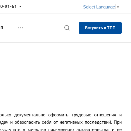
70-91-61
Select Language
▼
Вступить в ТПП
ПП
только документально оформить трудовые отношения и
дач и обезопасить себя от негативных последствий. При
ыступать в качестве письменного доказательства, и ее