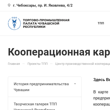
г. Чебоксары, пр. И. Яковлева, 4/2
ТПП
Кооперационная кар
—
—
Главная
Проекты ТПП
Центр производственной кооперац
Здесь В
История предпринимательства
Чувашии
В
карте
предпри
Творческая галерея ТПП
кооперац