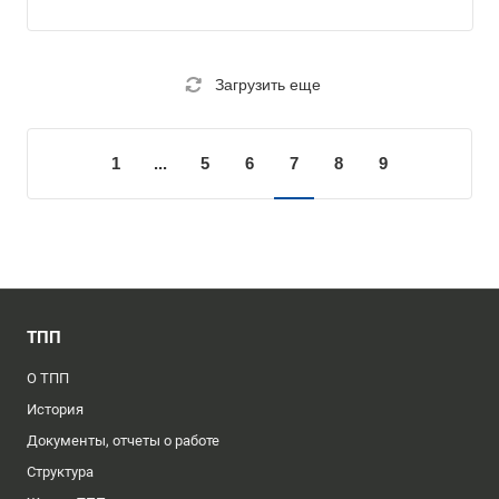
Загрузить еще
1
...
5
6
7
8
9
ТПП
О ТПП
История
Документы, отчеты о работе
Структура