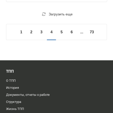
Загрузить еще
1
2
3
4
5
6
...
73
ТПП
О ТПП
История
Документы, отчеты о работе
Структура
Жизнь ТПП