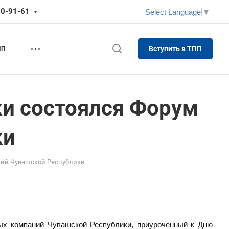
70-91-61
Select Language
▼
Вступить в ТПП
ПП
ки состоялся Форум
ки
аний Чувашской Республики
ых компаний Чувашской Республики, приуроченный к Дню