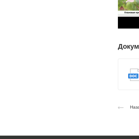
Доку
Наза