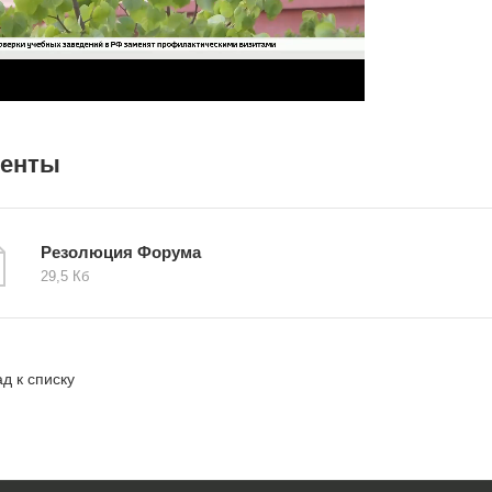
менты
Резолюция Форума
29,5 Кб
д к списку