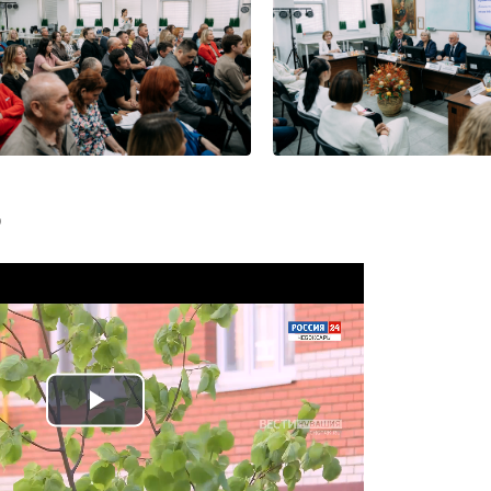
о
Play
Video