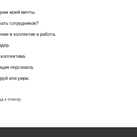
ник моей мечты.
кать сотрудников?
ние в коллектив и работа.
идер.
коллектива.
ация персонала.
руй или умри.
д к списку