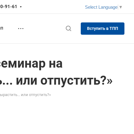
70-91-61
Select Language
▼
Вступить в ТПП
ПП
семинар на
.. или отпустить?»
ырастить... или отпустить?»