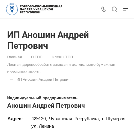
ИП Аношин Андрей
Петрович
—
—
—
Главная
О ТПП
Члены ТПП
Лесная, деревообрабатывающая и целлюлозно-бумажная
промышленность
—
ИП Аношин Андрей Петрович
Индивидуальный предприниматель
Аношин Андрей Петрович
Адрес:
429120, Чувашская Ресрублика, г. Шумерля,
ул. Ленина