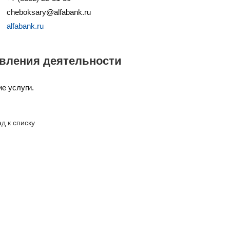
cheboksary@alfabank.ru
alfabank.ru
вления деятельности
е услуги.
д к списку