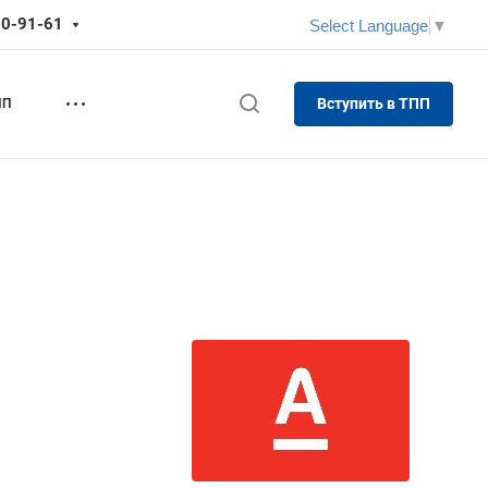
70-91-61
Select Language
▼
Вступить в ТПП
ПП