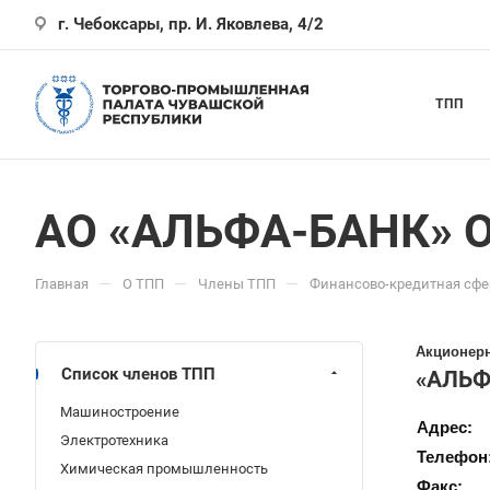
г. Чебоксары, пр. И. Яковлева, 4/2
ТПП
АО «АЛЬФА-БАНК» О
—
—
—
Главная
О ТПП
Члены ТПП
Финансово-кредитная сфер
Акционер
Список членов ТПП
«АЛЬФ
Машиностроение
Адрес:
Электротехника
Телефон
Химическая промышленность
Факс: