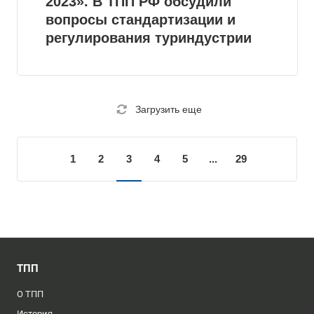
2023». В ТПП РФ обсудили
вопросы стандартизации и
регулирования туриндустрии
Загрузить еще
1
2
3
4
5
...
29
ТПП
О ТПП
История