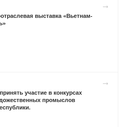
оотраслевая выставка «Вьетнам-
ь»
принять участие в конкурсах
удожественных промыслов
еспублики.