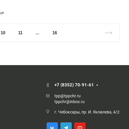
ще
10
11
...
16
+7 (8352) 70-91-61
tpp@tppchr.ru
tppchr@inbox.ru
г. Чебоксары, пр. И. Яковлева, 4/2