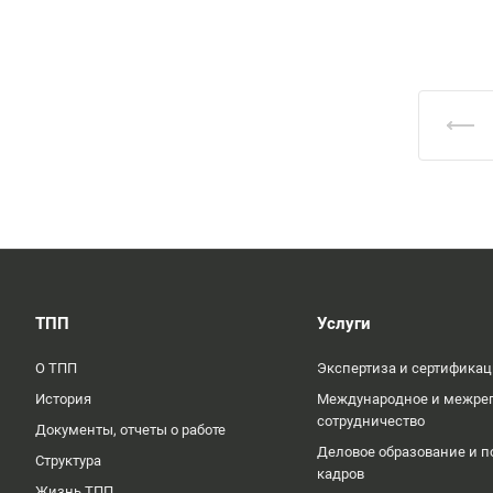
ТПП
Услуги
О ТПП
Экспертиза и сертифика
История
Международное и межре
сотрудничество
Документы, отчеты о работе
Деловое образование и п
Структура
кадров
Жизнь ТПП