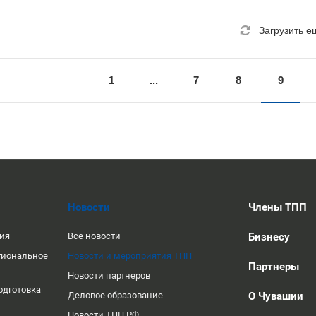
Загрузить е
1
...
7
8
9
Новости
Члены ТПП
ция
Все новости
Бизнесу
гиональное
Новости и мероприятия ТПП
Партнеры
Новости партнеров
одготовка
Деловое образование
О Чувашии
Новости ТПП РФ