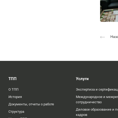
Наза
ТПП
Услуги
О ТПП
Экспертиза и сертифика
История
Международное и межре
сотрудничество
Документы, отчеты о работе
Деловое образование и п
Структура
кадров