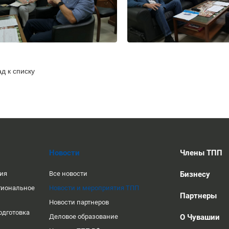
д к списку
Новости
Члены ТПП
ция
Все новости
Бизнесу
гиональное
Новости и мероприятия ТПП
Партнеры
Новости партнеров
одготовка
Деловое образование
О Чувашии